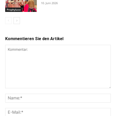
10. Juni 2026
Prophylaxe
Kommentieren Sie den Artikel
Kommentar:
Na
E-
Mai