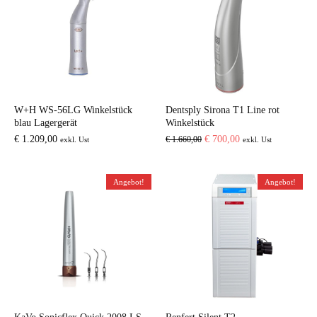
W+H WS-56LG Winkelstück
Dentsply Sirona T1 Line rot
blau Lagergerät
Winkelstück
Ursprünglicher
Aktueller
€
1.209,00
€
700,00
€
1.660,00
exkl. Ust
exkl. Ust
Preis
Preis
war:
ist:
Angebot!
Angebot!
€ 1.660,00
€ 700,00.