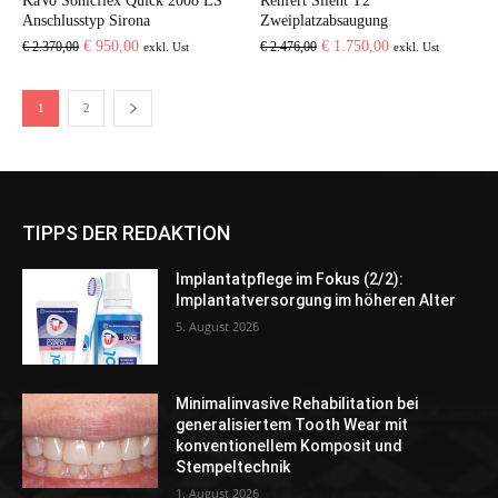
KaVo Sonicflex Quick 2008 LS
Renfert Silent T2
Anschlusstyp Sirona
Zweiplatzabsaugung
Ursprünglicher
Aktueller
Ursprünglicher
Aktueller
€
950,00
€
1.750,00
€
2.370,00
€
2.476,00
exkl. Ust
exkl. Ust
Preis
Preis
Preis
Preis
war:
ist:
war:
ist:
1
2
€ 2.370,00
€ 950,00.
€ 2.476,00
€ 1.750,00.
TIPPS DER REDAKTION
Implantatpflege im Fokus (2/2):
Implantatversorgung im höheren Alter
5. August 2026
Minimalinvasive Rehabilitation bei
generalisiertem Tooth Wear mit
konventionellem Komposit und
Stempeltechnik
1. August 2026