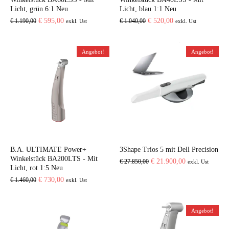
Licht, grün 6:1 Neu
Licht, blau 1:1 Neu
Ursprünglicher
Aktueller
Ursprünglicher
Aktueller
€
595,00
€
520,00
€
1.190,00
€
1.040,00
exkl. Ust
exkl. Ust
Preis
Preis
Preis
Preis
war:
ist:
war:
ist:
Angebot!
Angebot!
€ 1.190,00
€ 595,00.
€ 1.040,00
€ 520,00.
B.A. ULTIMATE Power+
3Shape Trios 5 mit Dell Precision
Winkelstück BA200LTS - Mit
Ursprünglicher
Aktueller
€
21.900,00
€
27.850,00
exkl. Ust
Licht, rot 1:5 Neu
Preis
Preis
Ursprünglicher
Aktueller
€
730,00
€
1.460,00
exkl. Ust
war:
ist:
Preis
Preis
€ 27.850,00
€ 21.900,00.
war:
ist:
Angebot!
€ 1.460,00
€ 730,00.