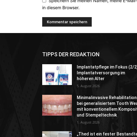
Speichern Sie meinen Namen, meine E-Mail
in diesem Browser.
TIPPS DER REDAKTION
Implantatpflege im Fokus (2/2
Implantatversorgung im
höheren Alter
5. August 2026
Minimalinvasive Rehabilitation
bei generalisiertem Tooth We
mit konventionellem Komposi
und Stempeltechnik
1. August 2026
„Thed ist ein fester Bestandte