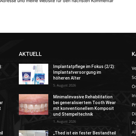
-Adresse und meine Website für den nächsten Kommentar
AKTUELL
K
):
Implantatpflege im Fokus (2/2):
V
Implantatversorgung im
S
höheren Alter
5. August 2026
Ö
In
Minimalinvasive Rehabilitation
ar
bei generalisiertem Tooth Wear
P
t
mit konventionellem Komposit
Di
und Stempeltechnik
1. August 2026
P
A
il
„Thed ist ein fester Bestandteil