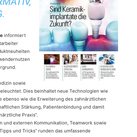
MATIV,
.
se
informiert
tarbeiter
duktneuheiten
nwendernutzen
rgrund.
dizin sowie
eleuchtet. Dies beinhaltet neue Technologien wie
ebenso wie die Erweiterung des zahnärztlichen
chaftlichen Stärkung, Patientenbindung und damit
rztliche Praxis“.
nen und externen Kommunikation, Teamwork sowie
r „Tipps und Tricks“ runden das umfassende