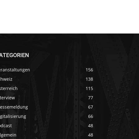
ATEGORIEN
eranstaltungen
156
chweiz
138
sterreich
115
terview
77
ressemeldung
67
gitalisierung
66
odcast
48
llgemein
48