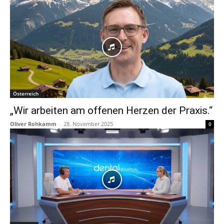
Österreich
„Wir arbeiten am offenen Herzen der Praxis.“
Oliver Rohkamm
-
28. November 2025
0