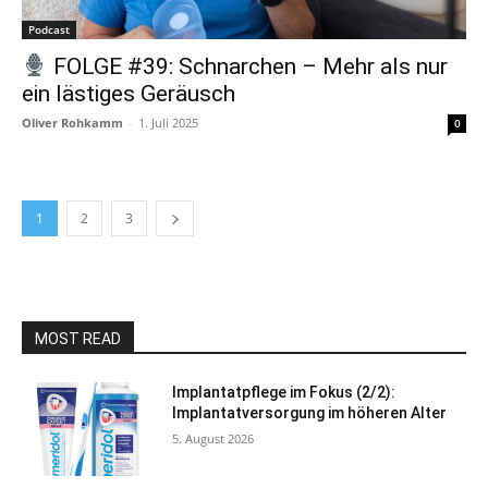
Podcast
FOLGE #39: Schnarchen – Mehr als nur
ein lästiges Geräusch
Oliver Rohkamm
-
1. Juli 2025
0
1
2
3
MOST READ
Implantatpflege im Fokus (2/2):
Implantatversorgung im höheren Alter
5. August 2026