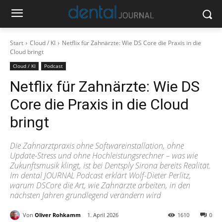
Start
Cloud / KI
Netflix für Zahnärzte: Wie DS Core die Praxis in die
Cloud bringt
Cloud / KI
Podcast
Netflix für Zahnärzte: Wie DS
Core die Praxis in die Cloud
bringt
Die Zahnarztpraxis ohne Softwareinstallation, ohne
Update-Stress und ohne Hochleistungsrechner – was wie
Zukunftsmusik klingt, ist bei Dentsply Sirona bereits Realität.
Im dental JOURNAL Podcast erklärt Wolf-Dieter Perlitz,
warum DSCore die Art, wie Zahnärzte arbeiten, in den
nächsten Jahren grundlegend verändern wird
Von
Oliver Rohkamm
1. April 2026
1610
0