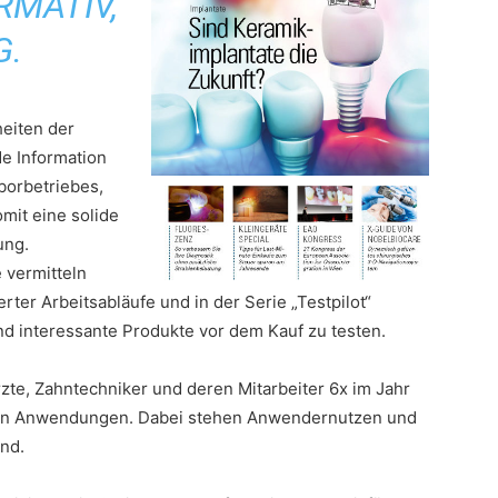
RMATIV,
G.
eiten der
e Information
borbetriebes,
it eine solide
ung.
vermitteln
ter Arbeitsabläufe und in der Serie „Testpilot“
nd interessante Produkte vor dem Kauf zu testen.
rzte, Zahntechniker und deren Mitarbeiter 6x im Jahr
ren Anwendungen. Dabei stehen Anwendernutzen und
nd.