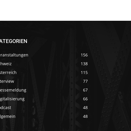
ATEGORIEN
eranstaltungen
156
chweiz
138
sterreich
115
terview
77
ressemeldung
67
gitalisierung
66
odcast
48
llgemein
48