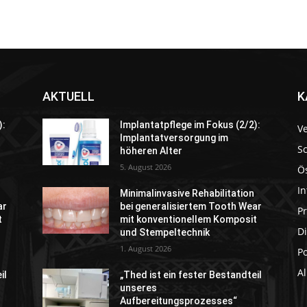
AKTUELL
K
):
Implantatpflege im Fokus (2/2):
V
Implantatversorgung im
S
höheren Alter
5. August 2026
Ö
In
Minimalinvasive Rehabilitation
ar
bei generalisiertem Tooth Wear
P
t
mit konventionellem Komposit
Di
und Stempeltechnik
1. August 2026
P
A
il
„Thed ist ein fester Bestandteil
unseres
Aufbereitungsprozesses“