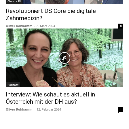
Cloud / KI
Revolutioniert DS Core die digitale
Zahnmedizin?
Oliver Rohkamm
-
8. März 2024
0
Podcast
Interview: Wie schaut es aktuell in
Österreich mit der DH aus?
Oliver Rohkamm
-
12. Februar 2024
1