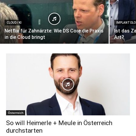
CLOUD / KI
IMPLANTOLO
Netflix für Zahnärzte: Wie DS Core die Praxis
Ist das Z
in die Cloud bringt
Art?
Österreich
So will Heimerle + Meule in Österreich
durchstarten