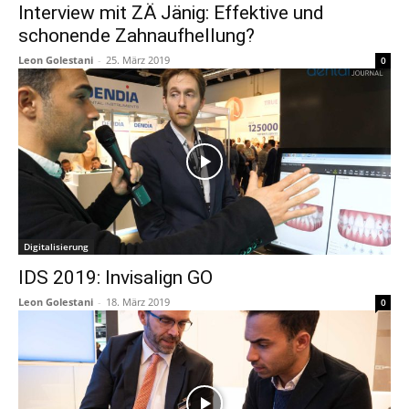
Interview mit ZÄ Jänig: Effektive und
schonende Zahnaufhellung?
Leon Golestani
-
25. März 2019
0
Digitalisierung
IDS 2019: Invisalign GO
Leon Golestani
-
18. März 2019
0