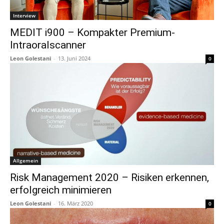
Interview
MEDIT i900 – Kompakter Premium-
Intraoralscanner
Leon Golestani
-
13. Juni 2024
0
Allgemein
Risk Management 2020 – Risiken erkennen,
erfolgreich minimieren
Leon Golestani
-
16. März 2020
0