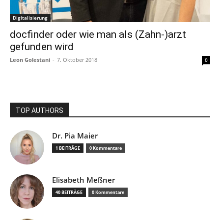
Digitalisierung
docfinder oder wie man als (Zahn-)arzt
gefunden wird
Leon Golestani
-
7. Oktober 2018
0
TOP AUTHORS
Dr. Pia Maier
1 BEITRÄGE
0 Kommentare
Elisabeth Meßner
40 BEITRÄGE
0 Kommentare