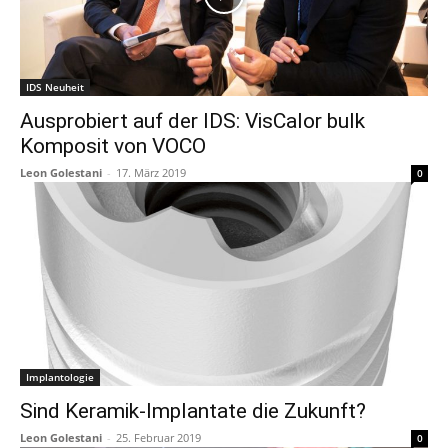
IDS Neuheit
Ausprobiert auf der IDS: VisCalor bulk
Komposit von VOCO
Leon Golestani
-
17. März 2019
0
Implantologie
Sind Keramik-­Implantate die Zukunft?
Leon Golestani
-
25. Februar 2019
0