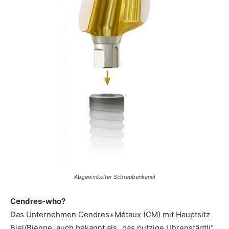
Abgewinkelter Schraubenkanal
Cendres-who?
Das Unternehmen Cendres+Métaux (CM) mit Hauptsitz
Biel/Bienne, auch bekannt als „das putzige Uhrenstädtli“