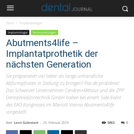
Start
Implantologie
Implantologie
Veranstaltungen
Abutments4life –
Implantatprothetik der
nächsten Generation
Sie präparieren viel lieber als lange unhandliche
Abformpfosten in Stellung zu bringen? Pas de problème!
Das Schweizer Unternehmen Cendres+Métaux und die ZPP
Dentalmedizintechnik GmbH haben bei einem Side-Event
des EAO Kongresses im Mariott Vienna Abutments4life
vorgestellt.
Von
Leon Golestani
-
25. Februar 2019
5863
0