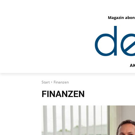
Magazin abon
A
Start
Finanzen
FINANZEN