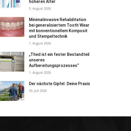
höheren Alter
5. August 2026
Minimalinvasive Rehabilitation
bei generalisiertem Tooth Wear
mit konventionellem Komposit
und Stempeltechnik
1. August 2026
„Thed ist ein fester Bestandteil
unseres
Aufbereitungsprozesses“
1. August 2026
Der nächste Gipfel: Deine Praxis
30. Juli 2026