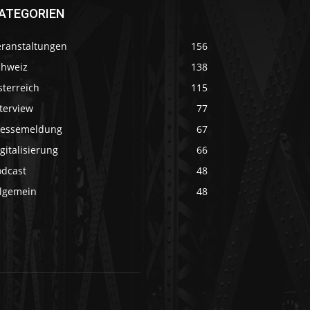
ATEGORIEN
eranstaltungen
156
chweiz
138
sterreich
115
terview
77
ressemeldung
67
gitalisierung
66
odcast
48
llgemein
48