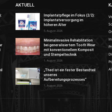
AKTUELL
K
):
Implantatpflege im Fokus (2/2):
V
Implantatversorgung im
S
höheren Alter
5. August 2026
Ö
In
Minimalinvasive Rehabilitation
ar
bei generalisiertem Tooth Wear
P
t
mit konventionellem Komposit
Di
und Stempeltechnik
1. August 2026
P
A
il
„Thed ist ein fester Bestandteil
unseres
Aufbereitungsprozesses“
1. August 2026