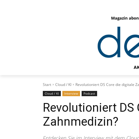
Magazin abon
A
Start
Cloud / KI
Revolutioniert DS Core die digitale 
Cloud / KI
Interview
Podcast
Revolutioniert DS 
Zahnmedizin?
Entdecken Sie im Interview mit dem Clou