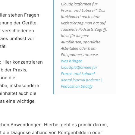
Cloudplattformen für
Praxen und Labore?“. Das
Hier stehen Fragen
funktioniert auch ohne
ienung der Geräte,
Registrierung man hat auf
Tausende Podcasts Zugriff.
it verschiedenen
Ideal für längere
Dies umfasst vor
Autofahrten, sportliche
ät.
Aktivitäten oder beim
Entspannen zuhause.
Was bringen
t: Hier konzentrieren
Cloudplattformen für
b der Praxis,
Praxen und Labore? –
und die
dental journal podcast |
gabe, insbesondere
Podcast on Spotify
inhaltet auch die
as eine wichtige
nischen Anwendungen. Hierbei geht es primär darum,
et die Diagnose anhand von Röntgenbildern oder