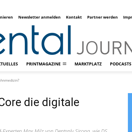
nieren
Newsletter anmelden
Kontakt
Partner werden
Imp
KTUELLES
PRINTMAGAZINE
MARKTPLATZ
PODCASTS
Zahnmedizin?
Core die digitale
d-Experten Max Milz von Dentsply Sirona, wie DS