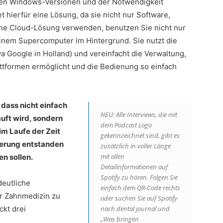
blen Windows-Versionen und der Notwendigkeit
 hierfür eine Lösung, da sie nicht nur Software,
ine Cloud-Lösung verwenden, benutzen Sie nicht nur
einem Supercomputer im Hintergrund. Sie nutzt die
 Google in Holland) und vereinfacht die Verwaltung,
attformen ermöglicht und die Bedienung so einfach
 dass nicht einfach
NEU: Alle Interviews, die mit
uft wird, sondern
dem Podcast Logo
im Laufe der Zeit
gekennzeichnet sind, gibt es
sierung entstanden
zusätzlich in voller Länge
mit allen
n sollen.
Detailinformationen auf
Spotify zu hören. Folgen Sie
deutliche
einfach dem QR-Code rechts
er Zahnmedizin zu
oder suchen Sie auf Spotify
ckt drei
nach dental journal und
„Was bringen