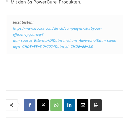
[1]
Mit den 3s PowerCure-Produkten.
Jetzt testen:
https://www.ivoclar.com/de_ch/campaigns/start-your-
efficiency-journey?
utm_source=External+DJ&utm_medium=Advertorial&utm_camp
aign=CHDE+EE+3.0+2024&utm_id=CHDE+EE+3.0