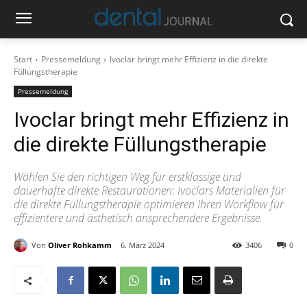
Start
Pressemeldung
Ivoclar bringt mehr Effizienz in die direkte
Füllungstherapie
Pressemeldung
Ivoclar bringt mehr Effizienz in
die direkte Füllungstherapie
Wählen Sie den richtigen Weg für erstklassige und
dauerhafte direkte Restaurationen: Ivoclars Materialien für
die direkte Füllungstherapie optimieren Ihren Workflow für
effizientere und ästhetisch ansprechendere Ergebnisse.
Von
Oliver Rohkamm
6. März 2024
3406
0