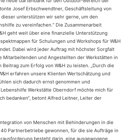
e neue Gartenbank für den Outdoor-Bereich der
tonte Josef Erbschwendtner, Geschäftsleitung von
 dieser unterstützen wir sehr gerne, um den
benshilfe zu vereinfachen.“ Die Zusammenarbeit
H geht weit über eine finanzielle Unterstützung
Prospektmappen für Schulungen und Workshops für W&H
et. Dabei wird jeder Auftrag mit höchster Sorgfalt
e Mitarbeitenden und Angestellten der Werkstätten in
n Beitrag zum Erfolg von W&H zu leisten. „Durch die
 W&H erfahren unsere Klienten Wertschätzung und
, fühlen sich dadurch ernst genommen und
der Lebenshilfe Werkstätte Oberndorf möchte mich für
h bedanken“, betont Alfred Leitner, Leiter der
e Integration von Menschen mit Behinderungen in die
e 40 Partnerbetriebe gewonnen, für die sie Aufträge in
 Herausforderung besteht darin, eine ausgewogene