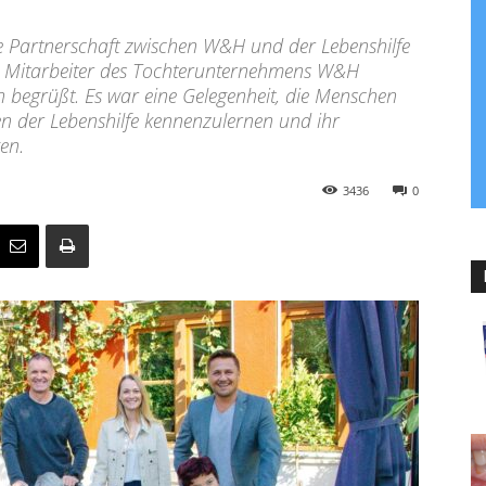
e Partnerschaft zwischen W&H und der Lebenshilfe
e Mitarbeiter des Tochterunternehmens W&H
n begrüßt. Es war eine Gelegenheit, die Menschen
en der Lebenshilfe kennenzulernen und ihr
en.
3436
0