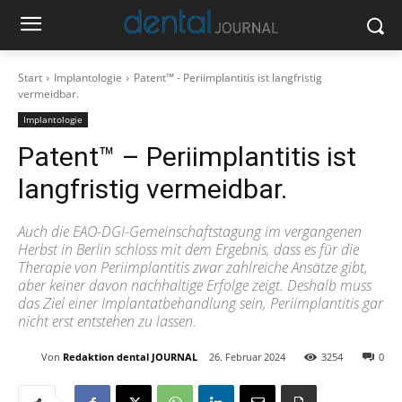
Start
Implantologie
Patent™ - Periimplantitis ist langfristig
vermeidbar.
Implantologie
Patent™ – Periimplantitis ist
langfristig vermeidbar.
Auch die EAO-DGI-Gemeinschaftstagung im vergangenen
Herbst in Berlin schloss mit dem Ergebnis, dass es für die
Therapie von Periimplantitis zwar zahlreiche Ansätze gibt,
aber keiner davon nachhaltige Erfolge zeigt. Deshalb muss
das Ziel einer Implantatbehandlung sein, Periimplantitis gar
nicht erst entstehen zu lassen.
Von
Redaktion dental JOURNAL
26. Februar 2024
3254
0