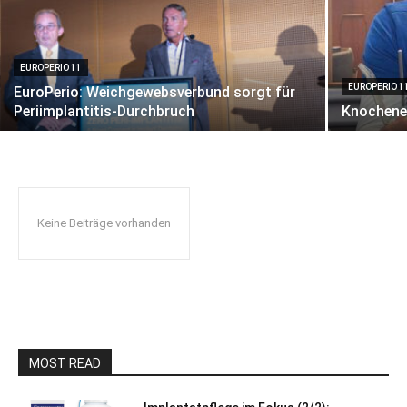
EUROPERIO 11
EUROPERIO 1
EuroPerio: Weichgewebsverbund sorgt für
Periimplantitis-Durchbruch
Knochene
Keine Beiträge vorhanden
MOST READ