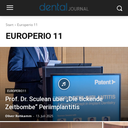
Start
Europerio 11
EUROPERIO 11
EUROPERIO 11
Prof. Dr. Sculean über „Die tickende
Zeitbombe“ Periimplantitis
Oliver Rohkamm
-
13. Juli 2025