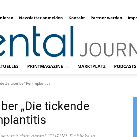
nieren
Newsletter anmelden
Kontakt
Partner werden
Imp
KTUELLES
PRINTMAGAZINE
MARKTPLATZ
PODCASTS
nde Zeitbombe" Periimplantitis
über „Die tickende
plantitis
rview mit dem dental JOURNAL Einblicke in