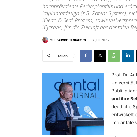
hochprävalente Periimplantitis und erört
Implantatdesign (z.B. Patent-System), ni
(Clean & Seal-Prozess) sowie vielverspre
(Cytrans) für die Zukunft der dentalen Re
Von
Oliver Rohkamm
13. Juli 2025
Teilen
Prof. Dr. A
Universität
Publikation
und ihre B
deutliche Sp
entwickelt 
Implantate 