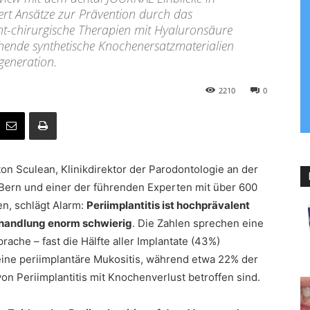
ert Ansätze zur Prävention durch das
cht-chirurgische Therapien mit Hyaluronsäure
chende synthetische Knochenersatzmaterialien
generation.
2210
0
nton Sculean, Klinikdirektor der Parodontologie an der
 Bern und einer der führenden Experten mit über 600
en, schlägt Alarm:
Periimplantitis ist hochprävalent
ehandlung enorm schwierig
. Die Zahlen sprechen eine
rache – fast die Hälfte aller Implantate (43%)
eine periimplantäre Mukositis, während etwa 22% der
von Periimplantitis mit Knochenverlust betroffen sind.