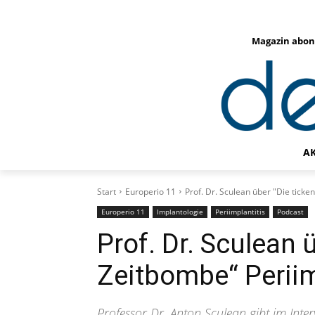
Magazin abon
A
Start
Europerio 11
Prof. Dr. Sculean über "Die ticke
Europerio 11
Implantologie
Periimplantitis
Podcast
Prof. Dr. Sculean 
Zeitbombe“ Periim
Professor Dr. Anton Sculean gibt im Inte