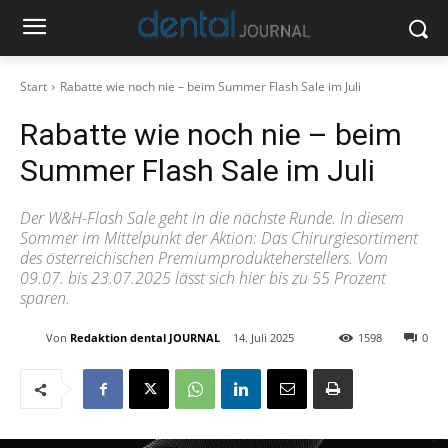
Start
Rabatte wie noch nie – beim Summer Flash Sale im Juli
Rabatte wie noch nie – beim
Summer Flash Sale im Juli
Der W&H-Flash Sale geht in die nächste Runde. In diesem
Sommer im Mittelpunkt der Aktion: Das Chirurgiesortiment
des österreichischen Premiumprodukteherstellers. Vom
09.07. bis 23.07.2025 lässt sich hier bis zu 55 Prozent
sparen.
Von
Redaktion dental JOURNAL
14. Juli 2025
1598
0