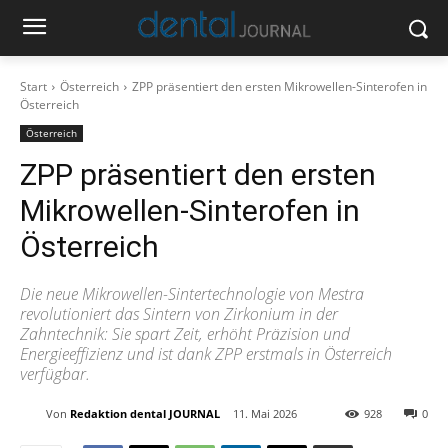
Start
Österreich
ZPP präsentiert den ersten Mikrowellen-Sinterofen in
Österreich
Österreich
ZPP präsentiert den ersten
Mikrowellen-Sinterofen in
Österreich
Die neue Mikrowellen-Sintertechnologie von Mestra
revolutioniert das Sintern von Zirkonium in der
Zahntechnik: Sie spart Zeit, erhöht Präzision und
Energieeffizienz und ist dank ZPP erstmals in Österreich
verfügbar.
Von
Redaktion dental JOURNAL
11. Mai 2026
928
0