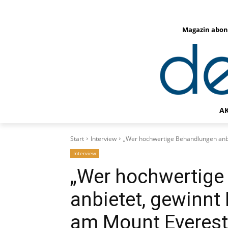
Magazin abon
A
Start
Interview
„Wer hochwertige Behandlungen anbi
Interview
„Wer hochwertige
anbietet, gewinnt 
am Mount Everest