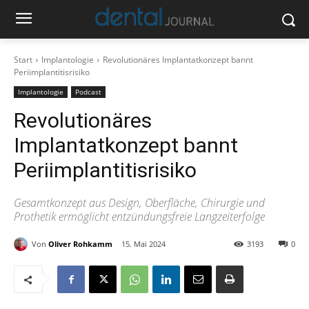
Start
Implantologie
Revolutionäres Implantatkonzept bannt
Periimplantitisrisiko
Implantologie
Podcast
Revolutionäres
Implantatkonzept bannt
Periimplantitisrisiko
Gesamtkonzept aus Design, Oberfläche, Chirurgie und
Prothetik ermöglicht entzündungsfreie Langzeiterfolge
Von
Oliver Rohkamm
15. Mai 2024
3193
0