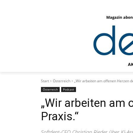
Magazin abon
A
Start
Österreich
„Wir arbeiten am offenen Herzen de
Österreich
Podcast
„Wir arbeiten am 
Praxis.“
Softdent-CEO Christian Rieder über KI-A