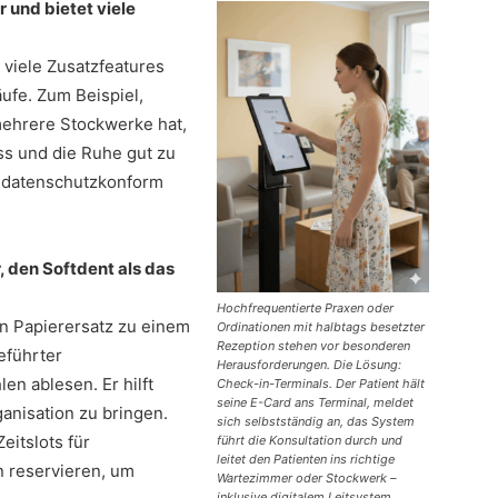
r und bietet viele
t viele Zusatzfeatures
ufe. Zum Beispiel,
ehrere Stockwerke hat,
ss und die Ruhe gut zu
d datenschutzkonform
 den Softdent als das
Hochfrequentierte Praxen oder
en Papierersatz zu einem
Ordinationen mit halbtags besetzter
Rezeption stehen vor besonderen
eführter
Herausforderungen. Die Lösung:
en ablesen. Er hilft
Check-in-Terminals. Der Patient hält
seine E-Card ans Terminal, meldet
anisation zu bringen.
sich selbstständig an, das System
eitslots für
führt die Konsultation durch und
leitet den Patienten ins richtige
n reservieren, um
Wartezimmer oder Stockwerk –
inklusive digitalem Leitsystem.