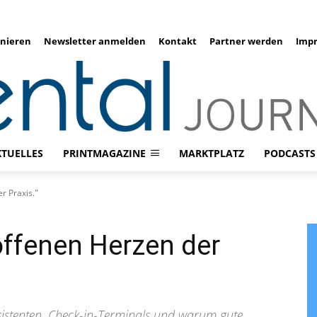
nieren
Newsletter anmelden
Kontakt
Partner werden
Imp
KTUELLES
PRINTMAGAZINE
MARKTPLATZ
PODCASTS
r Praxis."
offenen Herzen der
ssistenten, Check-in-Terminals und warum gute