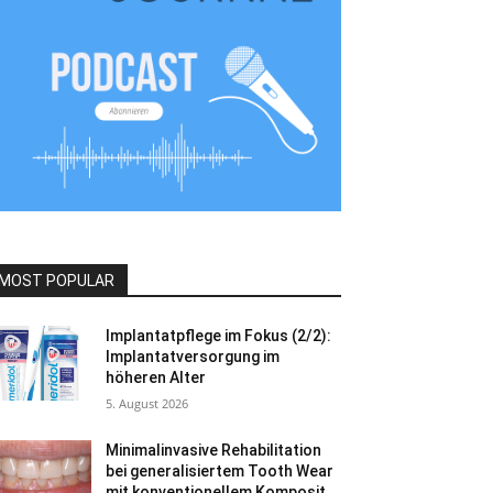
MOST POPULAR
Implantatpflege im Fokus (2/2):
Implantatversorgung im
höheren Alter
5. August 2026
Minimalinvasive Rehabilitation
bei generalisiertem Tooth Wear
mit konventionellem Komposit