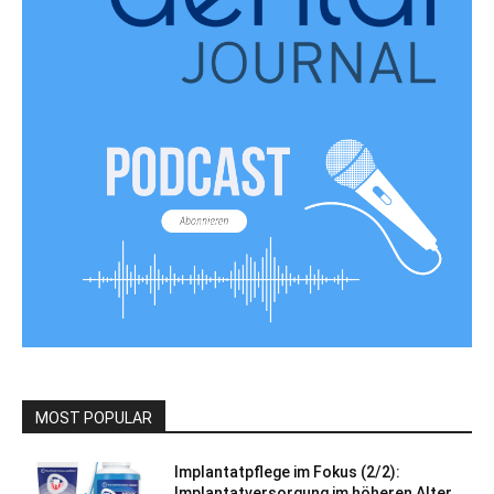
MOST POPULAR
Implantatpflege im Fokus (2/2):
Implantatversorgung im höheren Alter