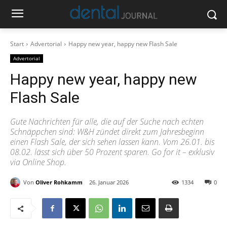
Start
Advertorial
Happy new year, happy new Flash Sale
Advertorial
Happy new year, happy new
Flash Sale
Gute Nachrichten für alle, die auf der Suche nach echten
Schnäppchen sind: W&H zündet direkt zum Jahresbeginn
einen Flash Sale, der sich sehen lassen kann. Vom 26.01. bis
08.02. lässt sich über 50 Prozent sparen. Go for it – exklusiv
via Online Shop.
Von
Oliver Rohkamm
26. Januar 2026
1334
0