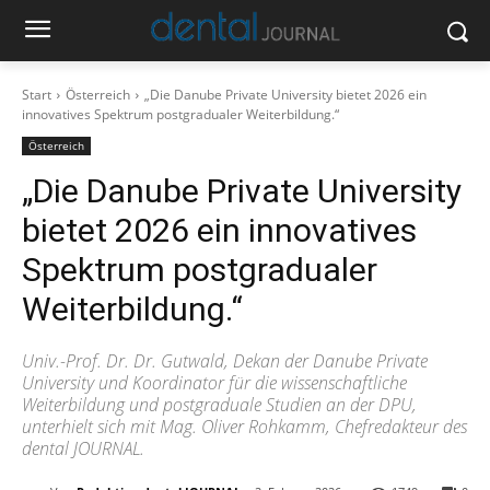
Start
Österreich
„Die Danube Private University bietet 2026 ein
innovatives Spektrum postgradualer Weiterbildung.“
Österreich
„Die Danube Private University
bietet 2026 ein innovatives
Spektrum postgradualer
Weiterbildung.“
Univ.-Prof. Dr. Dr. Gutwald, Dekan der Danube Private
University und Koordinator für die wissenschaftliche
Weiterbildung und postgraduale Studien an der DPU,
unterhielt sich mit Mag. Oliver Rohkamm, Chefredakteur des
dental JOURNAL.