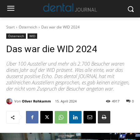
Start
Österreich
Das war die WID 2024
Österreich
WID
Das war die WID 2024
Über 100 Aussteller und mehr als 2.700 Besucher waren
dieses Jahr auf der WID präsent. Was alle einte, war das
äusserst positive Echo. Das dental JOURNAL hat mit
zahlreichen Ausstellern gesprochen, es gab keinen einzigen,
der nicht vom Zuspruch der Besucher angetan war.
Von
Oliver Rohkamm
15. April 2024
4917
0