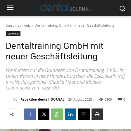
Start
Schweiz
Dentaltraining GmbH mit neuer Geschäftsleitung
Schweiz
Dentaltraining GmbH mit
neuer Geschäftsleitung
Vor Kurzem hat die Gründerin von Dentaltraining GmbH ihr
Unternehmen in neue Hände übergeben, die Spezialistin traf
ihre Nachfolgerinnen Claudia Haas und Monika
Schumacher zum Gespräch.
Von
Redaktion dental JOURNAL
28. August 2023
3100
0