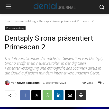
Start
Pressemeldung
Dentsply Sirona präsentiert Primescan 2
Pressemeldung
Dentsply Sirona präsentiert
Primescan 2
Der Intraoralscanner der nächsten Generation von Dentsply
Sirona eröffnet ein neues Zeitalter in der digitalen
Patientenversorgung und ermöglicht das Scannen direkt in
die Cloud auf jedem mit dem Internet verbundenen Gerät.
Von
Oliver Rohkamm
7. September 2024
2365
0