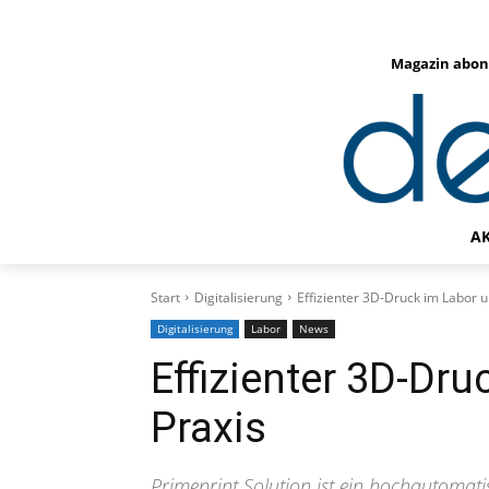
Magazin abon
A
Start
Digitalisierung
Effizienter 3D-Druck im Labor u
Digitalisierung
Labor
News
Effizienter 3D-Dru
Praxis
Primeprint Solution ist ein hochautomati