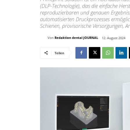
(DLP-Technologie), das die einfache He
reproduzierbaren und genauen Ergebniss
automatisierten Druckprozesses ermöglic
Schienen, provisorische Versorgungen, Ar
Von
Redaktion dental JOURNAL
12. August 2024
Teilen