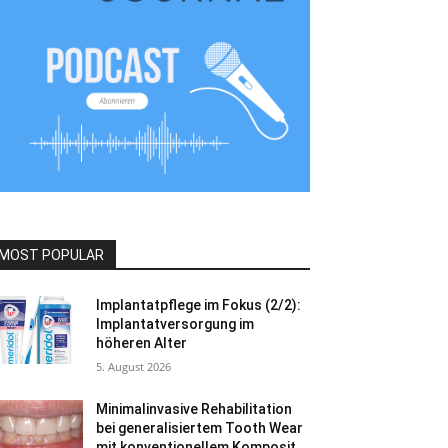
MOST POPULAR
Implantatpflege im Fokus (2/2):
Implantatversorgung im
höheren Alter
5. August 2026
Minimalinvasive Rehabilitation
bei generalisiertem Tooth Wear
mit konventionellem Komposit