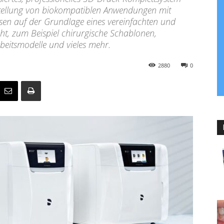
rstellung von biokompatiblen Anwendungen mit
en auf der Grundlage eines vereinfachten und
ht, zum Beispiel chirurgische Schablonen,
beitsmodelle und vieles mehr.
2880
0