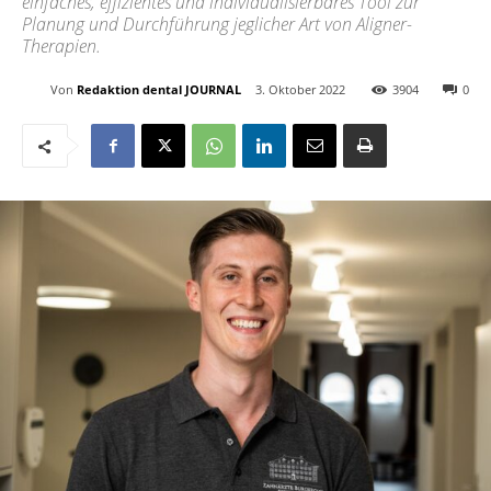
einfaches, effizientes und individualisierbares Tool zur
Planung und Durchführung jeglicher Art von Aligner-
Therapien.
Von
Redaktion dental JOURNAL
3. Oktober 2022
3904
0