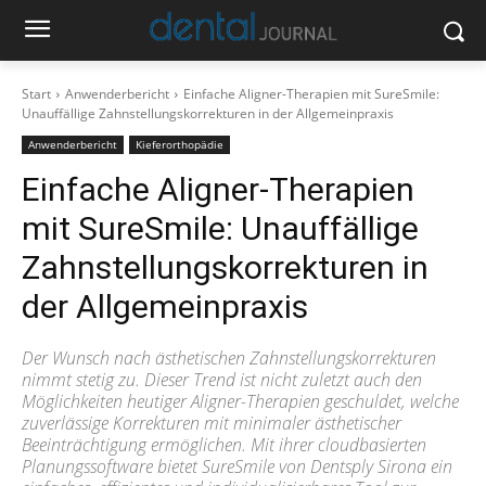
Start
Anwenderbericht
Einfache Aligner-Therapien mit SureSmile:
Unauffällige Zahnstellungskorrekturen in der Allgemeinpraxis
Anwenderbericht
Kieferorthopädie
Einfache Aligner-Therapien
mit SureSmile: Unauffällige
Zahnstellungskorrekturen in
der Allgemeinpraxis
Der Wunsch nach ästhetischen Zahnstellungskorrekturen
nimmt stetig zu. Dieser Trend ist nicht zuletzt auch den
Möglichkeiten heutiger Aligner-Therapien geschuldet, welche
zuverlässige Korrekturen mit minimaler ästhetischer
Beeinträchtigung ermöglichen. Mit ihrer cloudbasierten
Planungssoftware bietet SureSmile von Dentsply Sirona ein