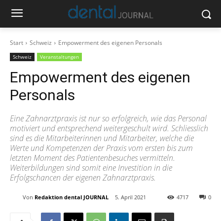
Start
Schweiz
Empowerment des eigenen Personals
Schweiz
Veranstaltungen
Empowerment des eigenen
Personals
Eine Zahnarztpraxis ist nur so erfolgreich, wie das Personal
motiviert und entsprechend weitergeschult wird. Schliesslich
sind es die Mitarbeiterinnen und Mitarbeiter, welche die
Werte und Kompetenzen der Praxis vom ersten bis zum
letzten Moment des Patientenbesuches vermitteln.
Weiterbildungen sind somit eine Investition in die
Erfolgschancen der eigenen Zahnarztpraxis.
Von
Redaktion dental JOURNAL
5. April 2021
4717
0