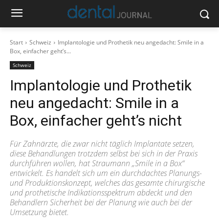
Start
Schweiz
Implantologie und Prothetik neu angedacht: Smile in a
Box, einfacher geht’s...
Schweiz
Implantologie und Prothetik
neu angedacht: Smile in a
Box, einfacher geht’s nicht
Für Zahnärzte, die zwar nicht täglich Implantate setzen,
diese Behandlungen trotzdem selbst bei sich in der Praxis
durchführen wollen, hat Straumann „Smile in a Box“
entwickelt. Es handelt sich um ein durchdachtes Planungs-
und Produktionskonzept, welches das gesamte chirurgische
und prothetische Indikationsspektrum abdeckt und den
Behandlern Sicherheit bei der Planung wie auch bei der
Umsetzung bietet.