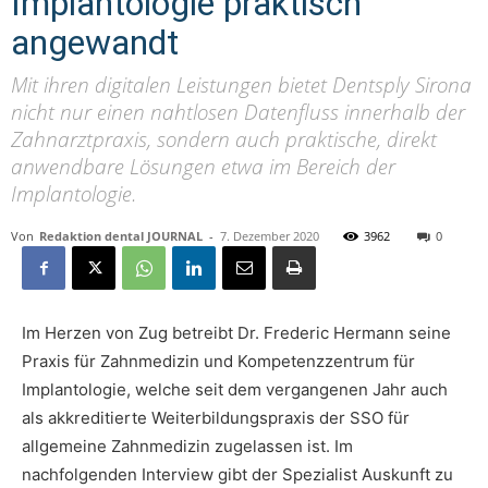
Implantologie praktisch
angewandt
Mit ihren digitalen Leistungen bietet Dentsply Sirona
nicht nur einen nahtlosen Datenfluss innerhalb der
Zahnarztpraxis, sondern auch praktische, direkt
anwendbare Lösungen etwa im Bereich der
Implantologie.
Von
Redaktion dental JOURNAL
-
7. Dezember 2020
3962
0
Im Herzen von Zug betreibt Dr. Frederic Hermann seine
Praxis für Zahnmedizin und Kompetenzzentrum für
Implantologie, welche seit dem vergangenen Jahr auch
als akkreditierte Weiterbildungspraxis der SSO für
allgemeine Zahnmedizin zugelassen ist. Im
nachfolgenden Interview gibt der Spezialist Auskunft zu