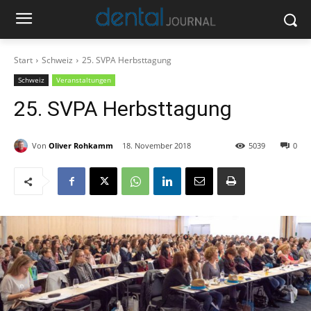
Start
Schweiz
25. SVPA Herbsttagung
Schweiz
Veranstaltungen
25. SVPA Herbsttagung
Von
Oliver Rohkamm
18. November 2018
5039
0