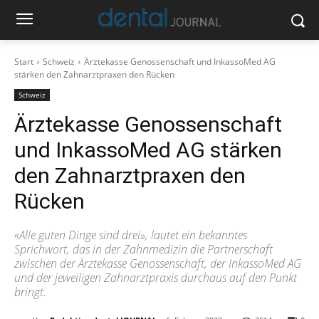
Start
Schweiz
Ärztekasse Genossenschaft und InkassoMed AG
stärken den Zahnarztpraxen den Rücken
Schweiz
Ärztekasse Genossenschaft
und InkassoMed AG stärken
den Zahnarztpraxen den
Rücken
«Alle guten Dinge sind drei», lautet ein bekanntes
Sprichwort, das in der Zahnmedizin die Partnerschaft
zwischen der Ärztekasse Genossenschaft, der InkassoMed AG
und der jeweiligen Zahnarztpraxis durchaus auf den Punkt
bringt.