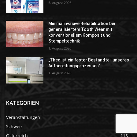
5. August 2026
Minimalinvasive Rehabilitation bei
generalisiertem Tooth Wear mit
konventionellem Komposit und
Stempeltechnik
1. August 2026
„Thed ist ein fester Bestandteil unseres
Aufbereitungsprozesses“
1. August 2026
KATEGORIEN
Veranstaltungen
156
Schweiz
138
Österreich
115