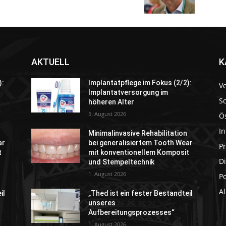
AKTUELL
K
):
Implantatpflege im Fokus (2/2):
V
Implantatversorgung im
S
höheren Alter
5. August 2026
Ö
In
Minimalinvasive Rehabilitation
ar
bei generalisiertem Tooth Wear
P
t
mit konventionellem Komposit
Di
und Stempeltechnik
1. August 2026
P
A
il
„Thed ist ein fester Bestandteil
unseres
Aufbereitungsprozesses“
1. August 2026