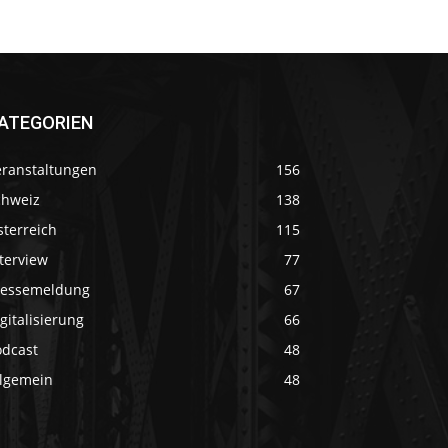
ATEGORIEN
eranstaltungen
156
chweiz
138
sterreich
115
terview
77
ressemeldung
67
gitalisierung
66
odcast
48
llgemein
48