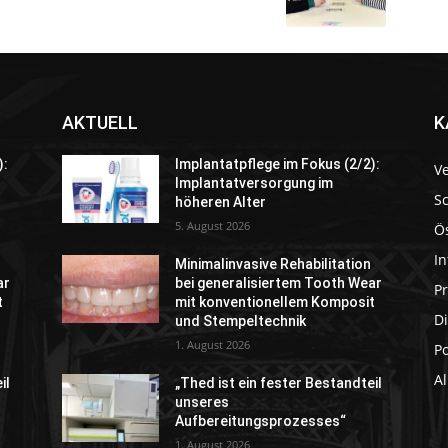
AKTUELL
K
):
Implantatpflege im Fokus (2/2):
V
Implantatversorgung im
S
höheren Alter
5. August 2026
Ö
In
Minimalinvasive Rehabilitation
ar
bei generalisiertem Tooth Wear
P
t
mit konventionellem Komposit
Di
und Stempeltechnik
1. August 2026
P
A
il
„Thed ist ein fester Bestandteil
unseres
Aufbereitungsprozesses“
1. August 2026