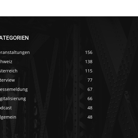
ATEGORIEN
eranstaltungen
156
chweiz
138
sterreich
115
terview
77
ressemeldung
67
gitalisierung
66
odcast
48
llgemein
48