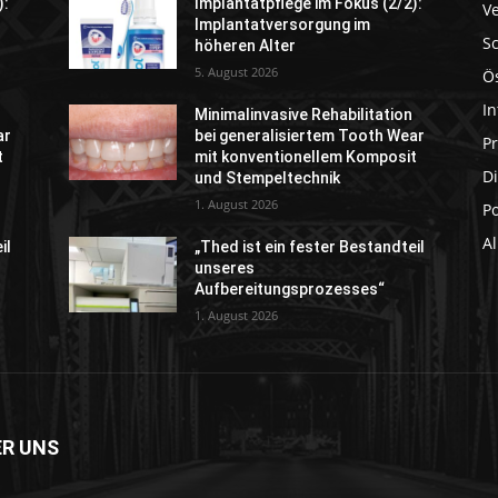
):
Implantatpflege im Fokus (2/2):
V
Implantatversorgung im
S
höheren Alter
5. August 2026
Ö
In
Minimalinvasive Rehabilitation
ar
bei generalisiertem Tooth Wear
P
t
mit konventionellem Komposit
Di
und Stempeltechnik
1. August 2026
P
A
il
„Thed ist ein fester Bestandteil
unseres
Aufbereitungsprozesses“
1. August 2026
ER UNS