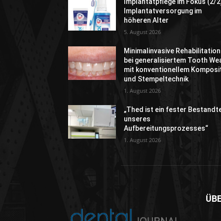
Implantatpflege im Fokus (2/2
Implantatversorgung im
höheren Alter
5. August 2026
Minimalinvasive Rehabilitation
bei generalisiertem Tooth We
mit konventionellem Komposi
und Stempeltechnik
1. August 2026
„Thed ist ein fester Bestandte
unseres
Aufbereitungsprozesses“
1. August 2026
ÜB