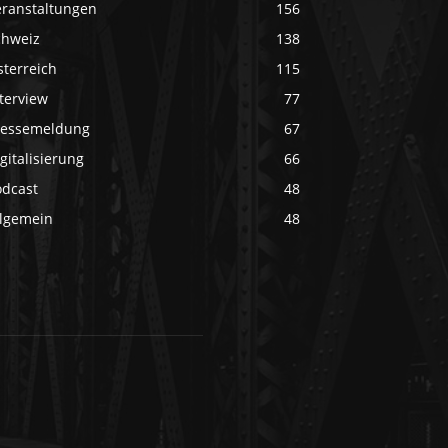
eranstaltungen
156
chweiz
138
sterreich
115
terview
77
ressemeldung
67
gitalisierung
66
odcast
48
llgemein
48