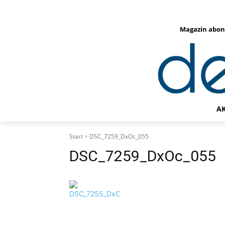
Magazin abon
A
Start
DSC_7259_DxOc_055
DSC_7259_DxOc_055