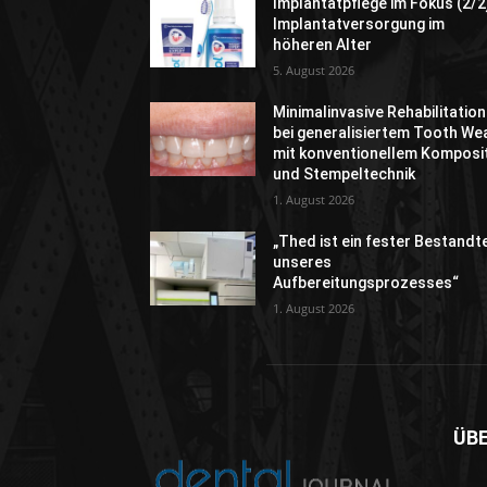
Implantatpflege im Fokus (2/2
Implantatversorgung im
höheren Alter
5. August 2026
Minimalinvasive Rehabilitation
bei generalisiertem Tooth We
mit konventionellem Komposi
und Stempeltechnik
1. August 2026
„Thed ist ein fester Bestandte
unseres
Aufbereitungsprozesses“
1. August 2026
ÜB