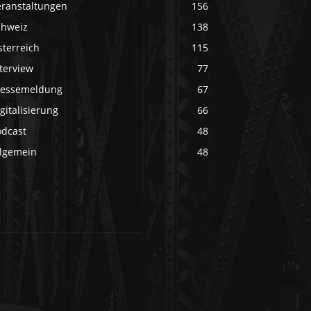
eranstaltungen
156
chweiz
138
sterreich
115
terview
77
ressemeldung
67
gitalisierung
66
odcast
48
llgemein
48