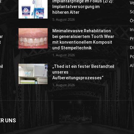
):
Implantatpflege im Fokus (2/2):
V
Implantatversorgung im
S
höheren Alter
5. August 2026
Ö
In
Minimalinvasive Rehabilitation
ar
bei generalisiertem Tooth Wear
P
t
mit konventionellem Komposit
Di
und Stempeltechnik
1. August 2026
P
A
il
„Thed ist ein fester Bestandteil
unseres
Aufbereitungsprozesses“
1. August 2026
ER UNS