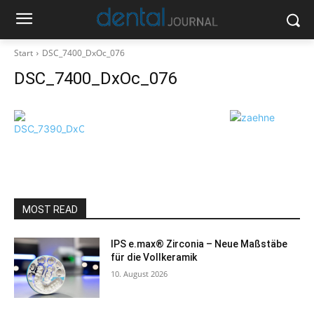
Start
DSC_7400_DxOc_076
DSC_7400_DxOc_076
MOST READ
IPS e.max® Zirconia – Neue Maßstäbe
für die Vollkeramik
10. August 2026