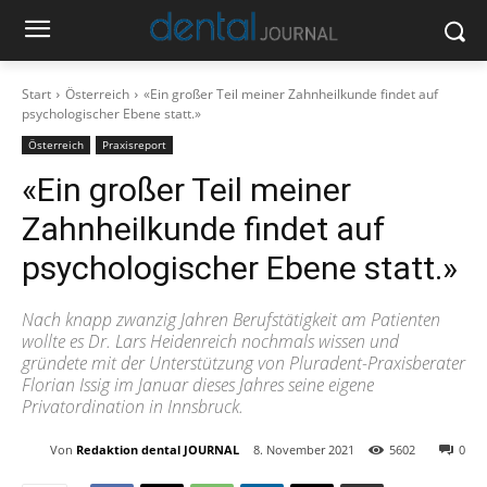
Start
Österreich
«Ein großer Teil meiner Zahnheilkunde findet auf
psychologischer Ebene statt.»
Österreich
Praxisreport
«Ein großer Teil meiner
Zahnheilkunde findet auf
psychologischer Ebene statt.»
Nach knapp zwanzig Jahren Berufstätigkeit am Patienten
wollte es Dr. Lars Heidenreich nochmals wissen und
gründete mit der Unterstützung von Pluradent-Praxisberater
Florian Issig im Januar dieses Jahres seine eigene
Privatordination in Innsbruck.
Von
Redaktion dental JOURNAL
8. November 2021
5602
0