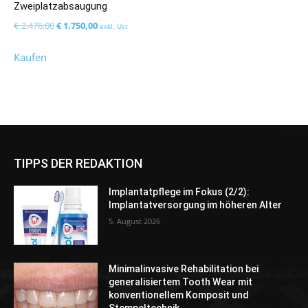
Zweiplatzabsaugung
Ursprünglicher
Aktueller
€
2.476,00
€
1.750,00
exkl. Ust
Preis
Preis
Kaufen
war:
ist:
€ 2.476,00
€ 1.750,00.
TIPPS DER REDAKTION
Implantatpflege im Fokus (2/2):
Implantatversorgung im höheren Alter
5. August 2026
Minimalinvasive Rehabilitation bei
generalisiertem Tooth Wear mit
konventionellem Komposit und
Stempeltechnik