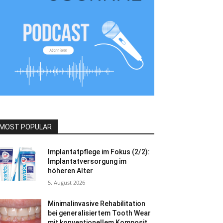
MOST POPULAR
Implantatpflege im Fokus (2/2):
Implantatversorgung im
höheren Alter
5. August 2026
Minimalinvasive Rehabilitation
bei generalisiertem Tooth Wear
mit konventionellem Komposit