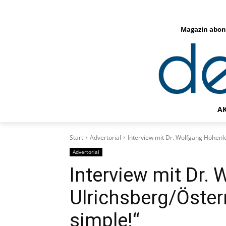
Magazin abon
A
Start
Advertorial
Interview mit Dr. Wolfgang Hohenlei
Advertorial
Interview mit Dr. 
Ulrichsberg/Österr
simple!“