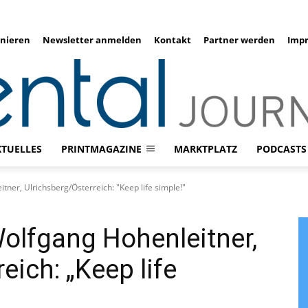
nieren
Newsletter anmelden
Kontakt
Partner werden
Imp
KTUELLES
PRINTMAGAZINE
MARKTPLATZ
PODCASTS
tner, Ulrichsberg/Österreich: "Keep life simple!"
Wolfgang Hohenleitner,
eich: „Keep life