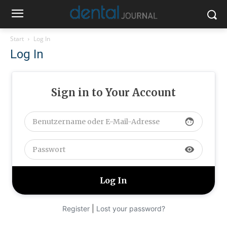
Start
Log In
Log In
Sign in to Your Account
face
visibility
|
Register
Lost your password?