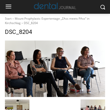
Start
Mount Prophylaxis: Expertentage „ZAss meets PAss“ in
Kirchschlag
DSC_8204
DSC_8204