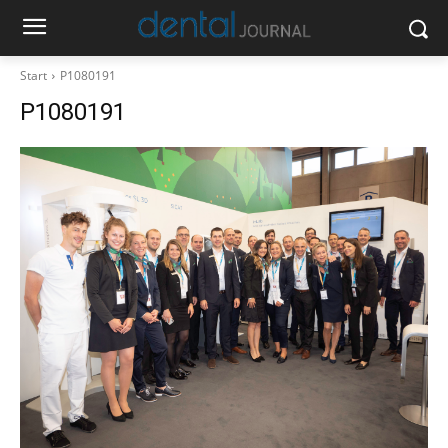
Start
P1080191
P1080191