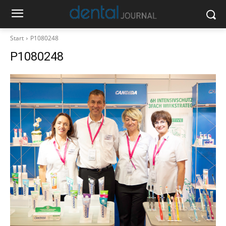
Start
P1080248
P1080248