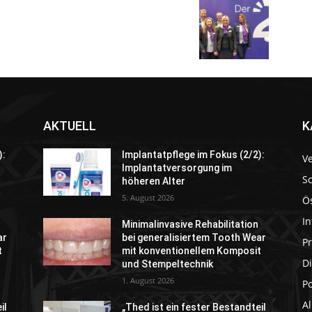
AKTUELL
K
):
Implantatpflege im Fokus (2/2):
V
Implantatversorgung im
S
höheren Alter
5. August 2026
Ö
In
Minimalinvasive Rehabilitation
ar
bei generalisiertem Tooth Wear
P
t
mit konventionellem Komposit
Di
und Stempeltechnik
1. August 2026
P
A
il
„Thed ist ein fester Bestandteil