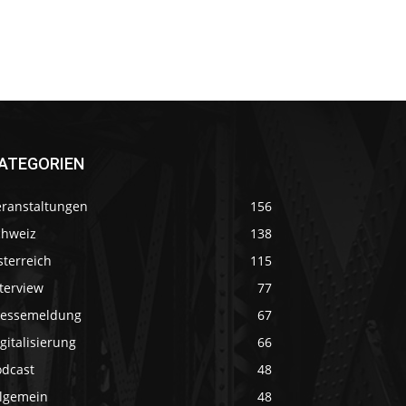
ATEGORIEN
eranstaltungen
156
chweiz
138
sterreich
115
terview
77
ressemeldung
67
gitalisierung
66
odcast
48
llgemein
48