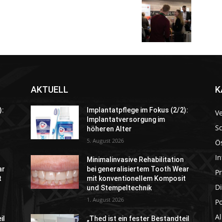
AKTUELL
K
):
Implantatpflege im Fokus (2/2):
V
Implantatversorgung im
S
höheren Alter
5. August 2026
Ö
In
Minimalinvasive Rehabilitation
ar
bei generalisiertem Tooth Wear
P
t
mit konventionellem Komposit
Di
und Stempeltechnik
1. August 2026
P
A
il
„Thed ist ein fester Bestandteil