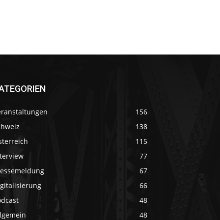
ATEGORIEN
eranstaltungen
156
chweiz
138
sterreich
115
terview
77
ressemeldung
67
gitalisierung
66
odcast
48
llgemein
48