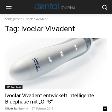
Schlagworte
Ivoclar Vivadent
Tag:
Ivoclar Vivadent
IDS Neuheit
Ivoclar Vivadent entwickelt intelligente
Bluephase mit „GPS“
Oliver Rohkamm
-
27. Februar 2019
0