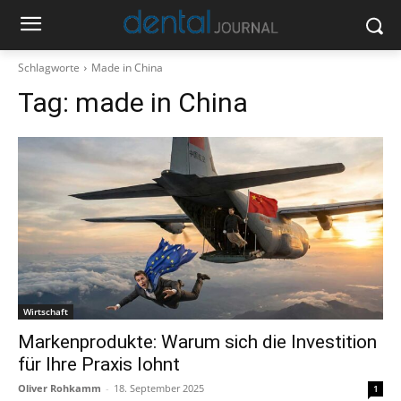
Schlagworte
Made in China
Tag:
made in China
Wirtschaft
Markenprodukte: Warum sich die Investition
für Ihre Praxis lohnt
Oliver Rohkamm
-
18. September 2025
1